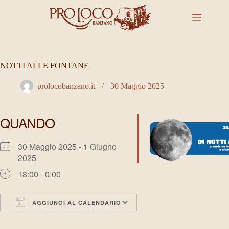
Salta
al
contenuto
NOTTI ALLE FONTANE
prolocobanzano.it
30 Maggio 2025
QUANDO
30 Maggio 2025 - 1 Giugno
2025
18:00 - 0:00
AGGIUNGI AL CALENDARIO
Download ICS
Google Calendar
iCalendar
Office 365
Outlook Live