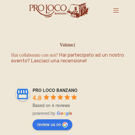
Valutaci
Hai partecipato ad un nostro
Hai collaborato con noi?
evento? Lasciaci una recensione!
PRO LOCO BANZANO
4.8
Based on 4 reviews
powered by
G
o
o
g
l
e
review us on